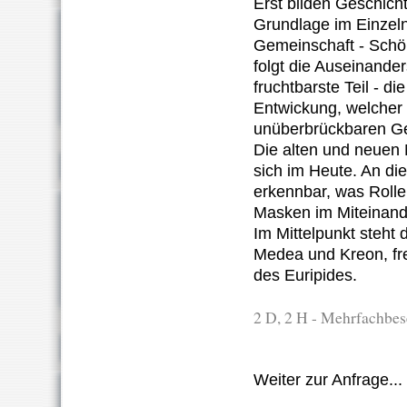
Erst bilden Geschicht
Grundlage im Einzeln
Gemeinschaft - Sch
folgt die Auseinande
fruchtbarste Teil - d
Entwickung, welcher l
unüberbrückbaren G
Die alten und neuen
sich im Heute. An di
erkennbar, was Rolle
Masken im Miteinand
Im Mittelpunkt steht
Medea und Kreon, fre
des Euripides.
2 D, 2 H - Mehrfachbe
Weiter zur Anfrage...