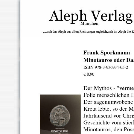
Frank Sporkmann
Minotauros oder Das
ISBN 978-3-936934-05-2
€ 8,90
-
Der Mythos
"vermei
Folie menschlichen 
Der sagenumwobene 
Kreta lebte, so der M
Jahrtausend vor Chris
Geschichte vom stier
Minotauros, den Pose