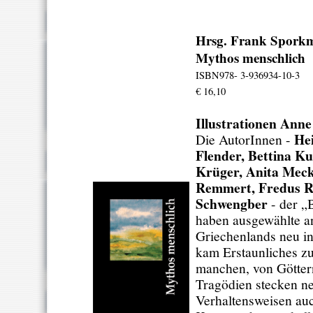
Hrsg. Frank Spork
Mythos menschlich
ISBN978- 3-936934-10-3
€ 16,10
Illustrationen Anne
He
Die AutorInnen -
Flender, Bettina K
Krüger, Anita Mec
Remmert, Fredus Ro
Schwengber
- der „
haben ausgewählte a
Griechenlands neu int
kam Erstaunliches zu
manchen, von Göttern
Tragödien stecken n
Verhaltensweisen au