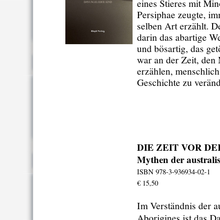
eines Stieres mit Mi
Persiphae zeugte, im
selben Art erzählt. D
darin das abartige We
und bösartig, das ge
war an der Zeit, den
erzählen, menschlich
Geschichte zu veränd
DIE ZEIT VOR DE
Mythen der australi
ISBN 978-3-936934-02-1
€ 15,50
Im Verständnis der a
Aborigines ist das D