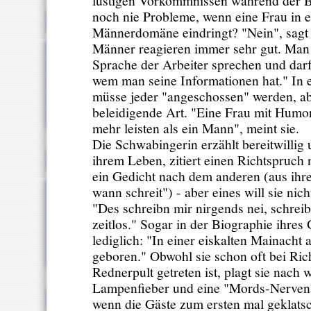
lustigen Vorkommnissen während der B
noch nie Probleme, wenn eine Frau in e
Männerdomäne eindringt? "Nein", sagt
Männer reagieren immer sehr gut. Man 
Sprache der Arbeiter sprechen und darf
wem man seine Informationen hat." In 
müsse jeder "angeschossen" werden, ab
beleidigende Art. "Eine Frau mit Humor
mehr leisten als ein Mann", meint sie.
Die Schwabingerin erzählt bereitwillig 
ihrem Leben, zitiert einen Richtspruch
ein Gedicht nach dem anderen (aus ihr
wann schreit") - aber eines will sie nicht
"Des schreibn mir nirgends nei, schreibns
zeitlos." Sogar in der Biographie ihres
lediglich: "In einer eiskalten Mainacht
geboren." Obwohl sie schon oft bei Ric
Rednerpult getreten ist, plagt sie nach 
Lampenfieber und eine "Mords-Nerven
wenn die Gäste zum ersten mal geklatsch